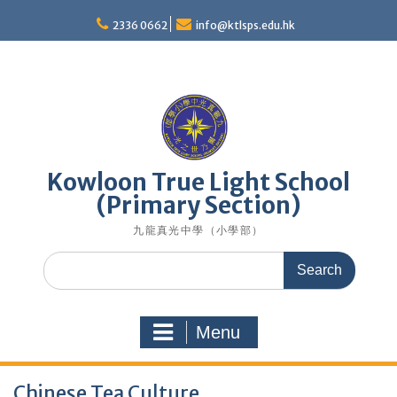
Skip
to
2336 0662
info@ktlsps.edu.hk
content
Kowloon True Light School
(Primary Section)
九龍真光中學（小學部）
Search
for:
Menu
Chinese Tea Culture