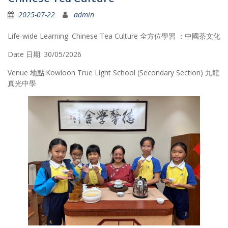
2025-07-22
admin
Life-wide Learning: Chinese Tea Culture 全方位學習 ：中國茶文化
Date 日期: 30/05/2026
Venue 地點:Kowloon True Light School (Secondary Section) 九龍
真光中學