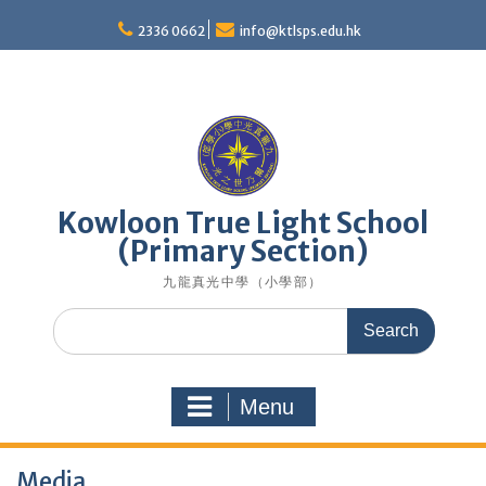
Skip
to
2336 0662
info@ktlsps.edu.hk
content
Kowloon True Light School
(Primary Section)
九龍真光中學（小學部）
Search
for:
Menu
Media